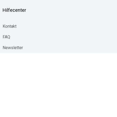
Hilfecenter
Kontakt
FAQ
Newsletter
Whistleblowing Channel
Linkedin
YouT