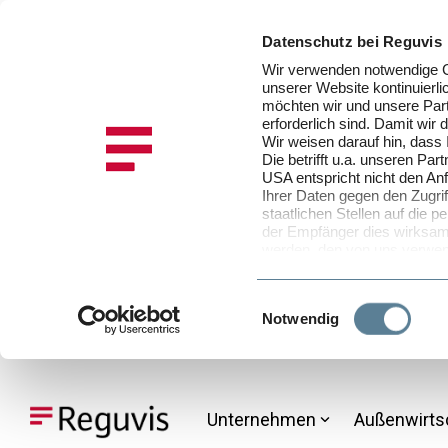
Datenschutz bei Reguvis
Wir verwenden notwendige Co
unserer Website kontinuier
möchten wir und unsere Part
erforderlich sind. Damit wir
Wir weisen darauf hin, dass
Die betrifft u.a. unseren P
USA entspricht nicht den An
Ihrer Daten gegen den Zugrif
staatlichen Stellen auf die
der Empfänger dies wirksam 
werden, den von uns verwen
in unserer
Datenschutzinfo
selbst bestimmen, und zwar 
Stimmen Sie der Verwendung
Einwilligungsauswahl
Notwendig
Daten in der EU und den U
Sofern Sie der Verwendung v
zustimmen, können Sie diese 
Skip
Cookie-Einstellungen in der
to
nicht akzeptieren möchten.
the
Unternehmen
Außenwirts
main
content.