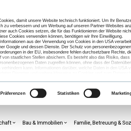
okies, damit unsere Website technisch funktioniert. Um Ihr Benutze
lich zu verbessern und um Werbung auf unseren Partner-Websites an
ner auch Cookies setzen, die für das Funktionieren der Website nich
 diese Cookies verwenden können, benötigen wir Ihre Einwilligung.
 Informationen aus der Verwendung von Cookies in den USA verarbei
artner Google und dessen Dienste. Der Schutz von personenbezogenen
forderungen in der EU, insbesondere fehlen durchsetzbare Rechte, d
f von staatlichen Stellen absichern. Es besteht also das Risiko, dass
 personenbezogenen Daten zugreifen können, ohne dass der Datenüberm
verhindern kann. Informationen darüber, welche Daten in den USA ve
deten Diensten und weitere Hinweise zu Cookies und zum Datenschu
rmation
. Den genauen Umfang der genutzten Cookies können Sie 
über den Link zu den Cookie-Einstellungen.
 von Cookies und der damit verbundenen Verarbeitung Ihrer perso
Präferenzen
Statistiken
Marketin
SA zu?
on Cookies und der Verarbeitung in den USA (Art. 49 Abs. 1 S. 1 lit
Einwilligung jederzeit mit Wirkung für die Zukunft widerrufen, indem
 Datenschutzinformation aufrufen und dort im Detail auswählen, welc
chaft
Bau & Immobilien
Familie, Betreuung & Soz