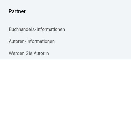
Partner
Buchhandels-Informationen
Autoren-Informationen
Werden Sie Autor:in
Mediadaten | Werbetreibende 
jurisAllianz
© 2026 Reguvis Fachmedien GmbH