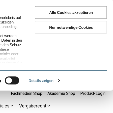
Alle Cookies akzeptieren
rerlebnis auf
zuzeigen,
t unbedingt
Nur notwendige Cookies
tet werden.
 Daten in den
ie den Schutz
 diese
ittler oder
rarbeitet
tz finden Sie
ganz bequem
nenbezogenen
g
Details zeigen
. a DSGVO)
 Sie unsere
Fachmedien Shop
Akademie Shop
Produkt-Login
he Cookies Sie
iales
Vergaberecht