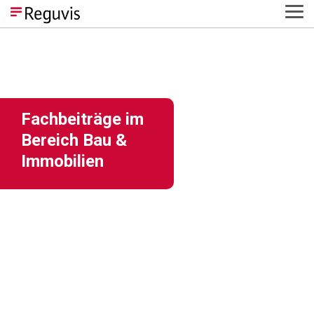
Skip
Tog
to
Me
the
main
content.
Fachbeiträge im
Bereich
Bau &
Immobilien