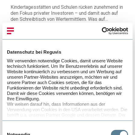
Kindertagesstätten und Schulen rücken zunehmend in
den Fokus privater Investoren – und damit auch auf
den Schreibtisch von Wertermittlern. Was auf...
Wertermittlung
Mehr lesen
Datenschutz bei Reguvis
Wir verwenden notwendige Cookies, damit unsere Website
technisch funktioniert. Um Ihr Benutzererlebnis auf unserer
Website kontinuierlich zu verbessern und um Werbung auf
unseren Partner-Websites anzuzeigen, möchten wir und
unsere Partner auch Cookies setzen, die für das
Funktionieren der Website nicht unbedingt erforderlich sind.
Damit wir diese Cookies verwenden können, benötigen wir
Ihre Einwilligung.
Wir weisen darauf hin, dass Informationen aus der
Verwendung von Cookies in den USA verarbeitet werden. Die
betrifft u.a. unseren Partner Google und dessen Dienste. Der
Schutz von personenbezogenen Daten in den USA entspricht
nicht den Anforderungen in der EU, insbesondere fehlen
Einwilligungsauswahl
durchsetzbare Rechte, die den Schutz Ihrer Daten gegen den
Notwendig