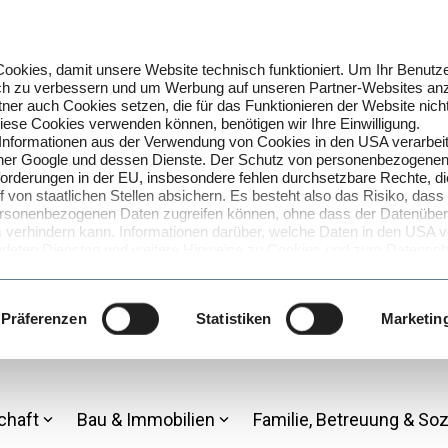
okies, damit unsere Website technisch funktioniert. Um Ihr Benutze
lich zu verbessern und um Werbung auf unseren Partner-Websites an
ner auch Cookies setzen, die für das Funktionieren der Website nich
 diese Cookies verwenden können, benötigen wir Ihre Einwilligung.
 Informationen aus der Verwendung von Cookies in den USA verarbei
artner Google und dessen Dienste. Der Schutz von personenbezogenen
forderungen in der EU, insbesondere fehlen durchsetzbare Rechte, d
f von staatlichen Stellen absichern. Es besteht also das Risiko, dass
 personenbezogenen Daten zugreifen können, ohne dass der Datenüberm
verhindern kann. Informationen darüber, welche Daten in den USA ve
deten Diensten und weitere Hinweise zu Cookies und zum Datenschu
rmation
. Den genauen Umfang der genutzten Cookies können Sie 
über den Link zu den Cookie-Einstellungen.
 von Cookies und der damit verbundenen Verarbeitung Ihrer perso
Präferenzen
Statistiken
Marketin
SA zu?
on Cookies und der Verarbeitung in den USA (Art. 49 Abs. 1 S. 1 lit
Einwilligung jederzeit mit Wirkung für die Zukunft widerrufen, indem
 Datenschutzinformation aufrufen und dort im Detail auswählen, welc
chaft
Bau & Immobilien
Familie, Betreuung & Soz