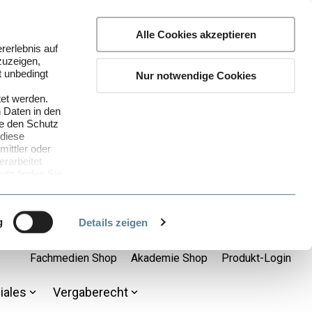
Alle Cookies akzeptieren
rerlebnis auf
zuzeigen,
t unbedingt
Nur notwendige Cookies
tet werden.
 Daten in den
ie den Schutz
 diese
ittler oder
rarbeitet
tz finden Sie
ganz bequem
nenbezogenen
g
Details zeigen
. a DSGVO)
 Sie unsere
Fachmedien Shop
Akademie Shop
Produkt-Login
he Cookies Sie
iales
Vergaberecht