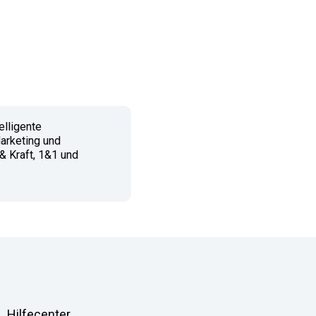
elligente
Marketing und
& Kraft, 1&1 und
Hilfecenter