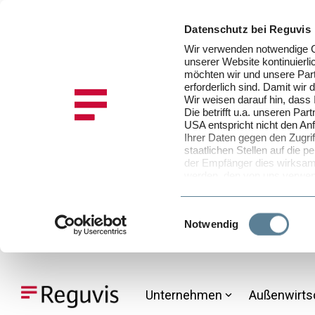
Datenschutz bei Reguvis
Wir verwenden notwendige Co
unserer Website kontinuier
möchten wir und unsere Part
erforderlich sind. Damit wir
Wir weisen darauf hin, dass
Die betrifft u.a. unseren P
USA entspricht nicht den An
Ihrer Daten gegen den Zugrif
staatlichen Stellen auf die
der Empfänger dies wirksam 
werden, den von uns verwen
in unserer
Datenschutzinfo
selbst bestimmen, und zwar 
Stimmen Sie der Verwendung
Einwilligungsauswahl
Notwendig
Daten in der EU und den U
Sofern Sie der Verwendung v
zustimmen, können Sie diese 
Skip
Cookie-Einstellungen in der
to
nicht akzeptieren möchten.
the
Unternehmen
Außenwirts
main
content.