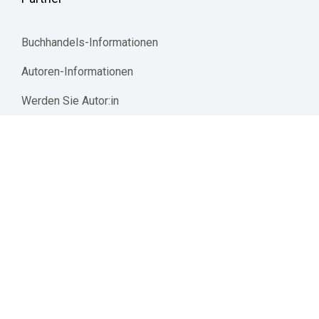
Buchhandels-Informationen
Autoren-Informationen
Werden Sie Autor:in
Mediadaten | Werbetreibende 
jurisAllianz
© 2026 Reguvis Fachmedien GmbH