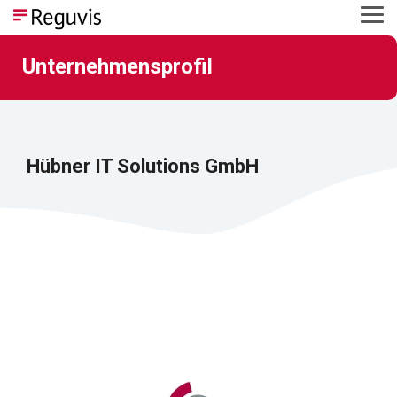
Skip
Tog
to
Me
the
main
Unternehmensprofil
content.
Hübner IT Solutions GmbH