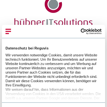
Datenschutz bei Reguvis
Wir verwenden notwendige Cookies, damit unsere Website
technisch funktioniert. Um Ihr Benutzererlebnis auf unserer
Website kontinuierlich zu verbessern und um Werbung auf
Ansprechpartner: Adam Korus
unseren Partner-Websites anzuzeigen, möchten wir und
unsere Partner auch Cookies setzen, die für das
Funktionieren der Website nicht unbedingt erforderlich sind.
Tel.:
+49 (0) 2473 93137 0
Damit wir diese Cookies verwenden können, benötigen wir
Fax:
+49 (0) 2473 93137 20
Ihre Einwilligung.
Wir weisen darauf hin, dass Informationen aus der
E-Mail:
ako@huebner-aachen.com
Verwendung von Cookies in den USA verarbeitet werden. Die
betrifft u.a. unseren Partner Google und dessen Dienste. Der
Schutz von personenbezogenen Daten in den USA entspricht
Webseite
nicht den Anforderungen in der EU, insbesondere fehlen