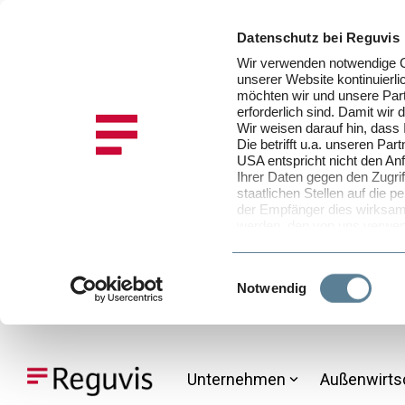
Datenschutz bei Reguvis
Wir verwenden notwendige Co
unserer Website kontinuier
möchten wir und unsere Part
erforderlich sind. Damit wir
Wir weisen darauf hin, dass
Die betrifft u.a. unseren P
USA entspricht nicht den An
Ihrer Daten gegen den Zugrif
staatlichen Stellen auf die
der Empfänger dies wirksam 
werden, den von uns verwen
in unserer
Datenschutzinfo
selbst bestimmen, und zwar 
Stimmen Sie der Verwendung
Einwilligungsauswahl
Notwendig
Daten in der EU und den U
Sofern Sie der Verwendung v
zustimmen, können Sie diese 
Skip
Cookie-Einstellungen in der
to
nicht akzeptieren möchten.
the
Unternehmen
Außenwirts
main
content.