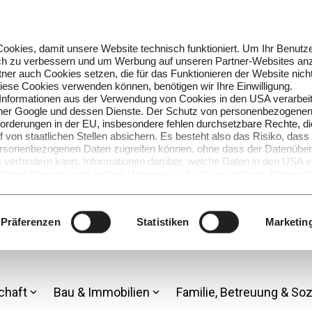
okies, damit unsere Website technisch funktioniert. Um Ihr Benutze
lich zu verbessern und um Werbung auf unseren Partner-Websites an
ner auch Cookies setzen, die für das Funktionieren der Website nich
 diese Cookies verwenden können, benötigen wir Ihre Einwilligung.
 Informationen aus der Verwendung von Cookies in den USA verarbei
artner Google und dessen Dienste. Der Schutz von personenbezogenen
forderungen in der EU, insbesondere fehlen durchsetzbare Rechte, d
f von staatlichen Stellen absichern. Es besteht also das Risiko, dass
 personenbezogenen Daten zugreifen können, ohne dass der Datenüberm
verhindern kann. Informationen darüber, welche Daten in den USA ve
deten Diensten und weitere Hinweise zu Cookies und zum Datenschu
rmation
. Den genauen Umfang der genutzten Cookies können Sie 
über den Link zu den Cookie-Einstellungen.
 von Cookies und der damit verbundenen Verarbeitung Ihrer perso
Präferenzen
Statistiken
Marketin
SA zu?
on Cookies und der Verarbeitung in den USA (Art. 49 Abs. 1 S. 1 lit
Einwilligung jederzeit mit Wirkung für die Zukunft widerrufen, indem
 Datenschutzinformation aufrufen und dort im Detail auswählen, welc
chaft
Bau & Immobilien
Familie, Betreuung & Soz