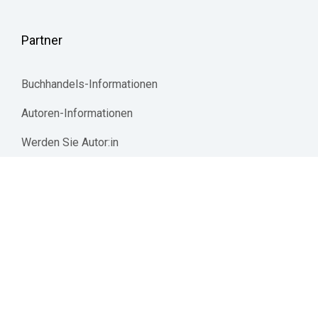
Partner
Buchhandels-Informationen
Autoren-Informationen
Werden Sie Autor:in
Mediadaten | Werbetreibende 
jurisAllianz
© 2026 Reguvis Fachmedien GmbH