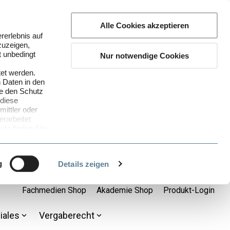
Alle Cookies akzeptieren
rerlebnis auf
zuzeigen,
t unbedingt
Nur notwendige Cookies
tet werden.
 Daten in den
ie den Schutz
 diese
ittler oder
rarbeitet
tz finden Sie
ganz bequem
nenbezogenen
g
Details zeigen
. a DSGVO)
 Sie unsere
Fachmedien Shop
Akademie Shop
Produkt-Login
he Cookies Sie
iales
Vergaberecht