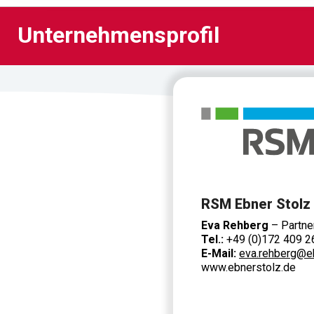
Unternehmensprofil
Unternehmensprofil
RSM Ebner Stolz
Eva Rehberg
– Partne
Tel.:
+49 (0)172 409 2
E-Mail:
eva.rehberg@e
www.ebnerstolz.de