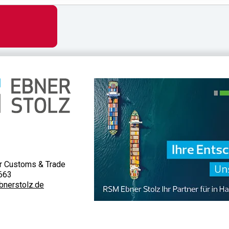
r Customs & Trade
663
bnerstolz.de