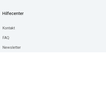
Hilfecenter
Kontakt
FAQ
Newsletter
Whistleblowing Channel
Linkedin
YouT