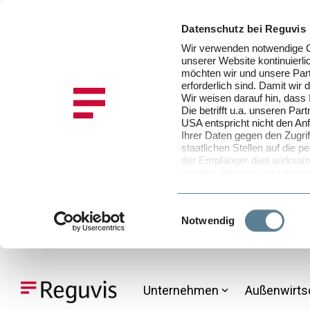
Datenschutz bei Reguvis
Wir verwenden notwendige Co
unserer Website kontinuier
möchten wir und unsere Part
erforderlich sind. Damit wir
Wir weisen darauf hin, dass
Die betrifft u.a. unseren P
USA entspricht nicht den An
Ihrer Daten gegen den Zugrif
staatlichen Stellen auf die
der Empfänger dies wirksam 
werden, den von uns verwen
in unserer
Datenschutzinfo
selbst bestimmen, und zwar 
Stimmen Sie der Verwendung
Einwilligungsauswahl
Notwendig
Daten in der EU und den U
Sofern Sie der Verwendung v
zustimmen, können Sie diese 
Skip
Cookie-Einstellungen in der
to
nicht akzeptieren möchten.
the
Unternehmen
Außenwirts
main
content.