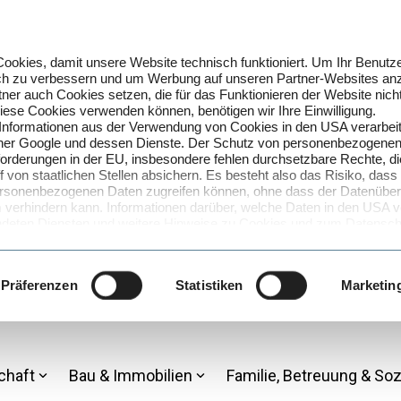
okies, damit unsere Website technisch funktioniert. Um Ihr Benutze
lich zu verbessern und um Werbung auf unseren Partner-Websites an
ner auch Cookies setzen, die für das Funktionieren der Website nich
 diese Cookies verwenden können, benötigen wir Ihre Einwilligung.
 Informationen aus der Verwendung von Cookies in den USA verarbei
artner Google und dessen Dienste. Der Schutz von personenbezogenen
forderungen in der EU, insbesondere fehlen durchsetzbare Rechte, d
f von staatlichen Stellen absichern. Es besteht also das Risiko, dass
 personenbezogenen Daten zugreifen können, ohne dass der Datenüberm
verhindern kann. Informationen darüber, welche Daten in den USA ve
deten Diensten und weitere Hinweise zu Cookies und zum Datenschu
rmation
. Den genauen Umfang der genutzten Cookies können Sie 
über den Link zu den Cookie-Einstellungen.
 von Cookies und der damit verbundenen Verarbeitung Ihrer perso
Präferenzen
Statistiken
Marketin
SA zu?
on Cookies und der Verarbeitung in den USA (Art. 49 Abs. 1 S. 1 lit
Einwilligung jederzeit mit Wirkung für die Zukunft widerrufen, indem
 Datenschutzinformation aufrufen und dort im Detail auswählen, welc
chaft
Bau & Immobilien
Familie, Betreuung & Soz