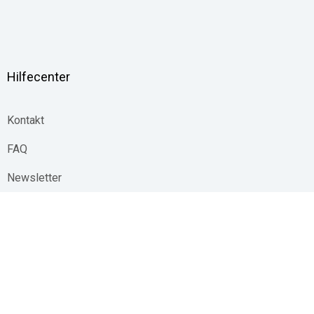
Hilfecenter
Kontakt
FAQ
Newsletter
Whistleblowing Channel
Linkedin
YouT