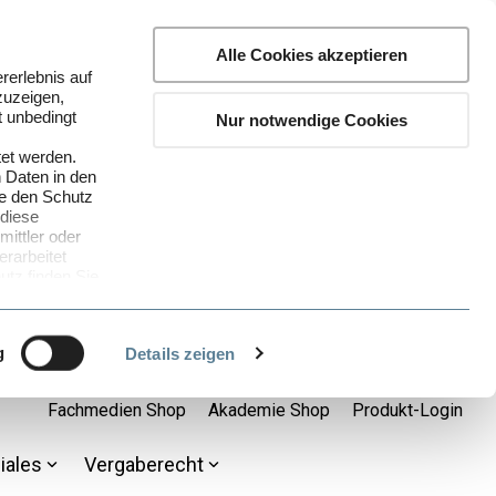
Alle Cookies akzeptieren
rerlebnis auf
zuzeigen,
t unbedingt
Nur notwendige Cookies
tet werden.
 Daten in den
ie den Schutz
 diese
ittler oder
rarbeitet
tz finden Sie
ganz bequem
nenbezogenen
g
Details zeigen
. a DSGVO)
 Sie unsere
Fachmedien Shop
Akademie Shop
Produkt-Login
he Cookies Sie
iales
Vergaberecht