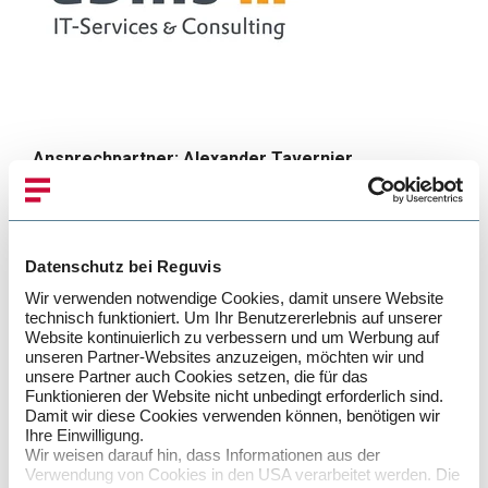
Ansprechpartner: Alexander Tavernier
Lorenzstraße 8
76297 Stutensee
Tel.
+49(0)7244 70 80 373
Datenschutz bei Reguvis
Fax:
+49(0)7244 70 80 105
Wir verwenden notwendige Cookies, damit unsere Website
E-Mail:
Alexander.Tavernier@abilis.de
technisch funktioniert. Um Ihr Benutzererlebnis auf unserer
Website kontinuierlich zu verbessern und um Werbung auf
unseren Partner-Websites anzuzeigen, möchten wir und
Webseite
unsere Partner auch Cookies setzen, die für das
Funktionieren der Website nicht unbedingt erforderlich sind.
Damit wir diese Cookies verwenden können, benötigen wir
Ihre Einwilligung.
Wir weisen darauf hin, dass Informationen aus der
Verwendung von Cookies in den USA verarbeitet werden. Die
Sie beschäftigen sich gerade mit S/4HANA? Das