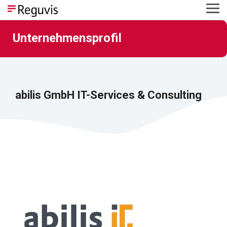
Skip
Tog
to
Me
the
main
Unternehmensprofil
content.
abilis GmbH IT-Services & Consulting