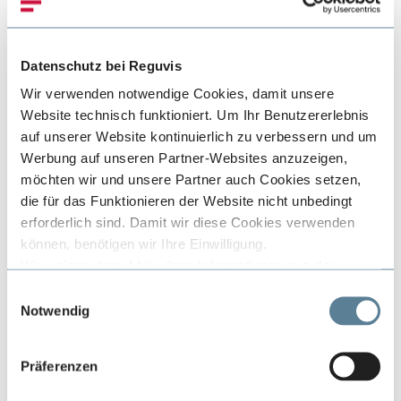
Wie kann ich meinen
Datenschutz bei Reguvis
Benutzernamen oder die
Wir verwenden notwendige Cookies, damit unsere
Website technisch funktioniert. Um Ihr Benutzererlebnis
E-Mail-Adresse für den
auf unserer Website kontinuierlich zu verbessern und um
Werbung auf unseren Partner-Websites anzuzeigen,
Datenbankzugriff
möchten wir und unsere Partner auch Cookies setzen,
die für das Funktionieren der Website nicht unbedingt
ändern?
erforderlich sind. Damit wir diese Cookies verwenden
können, benötigen wir Ihre Einwilligung.
Wir weisen darauf hin, dass Informationen aus der
Verwendung von Cookies in den USA verarbeitet werden.
E
Wenn z.B. ein neuer Kollege den Account übernehmen
Die betrifft u.a. unseren Partner Google und dessen
Notwendig
i
soll oder sich Ihre E-Mail-Adresse geändert hat, können
Dienste. Der Schutz von personenbezogenen Daten in
n
wir für Sie diese Änderungen vornehmen. Informieren Sie
den USA entspricht nicht den Anforderungen in der EU,
w
uns entsprechend per
E-Mail
. Wir werden Ihre Änderung
Präferenzen
insbesondere fehlen durchsetzbare Rechte, die den
i
zeitnah anpassen.
Schutz Ihrer Daten gegen den Zugriff von staatlichen
l